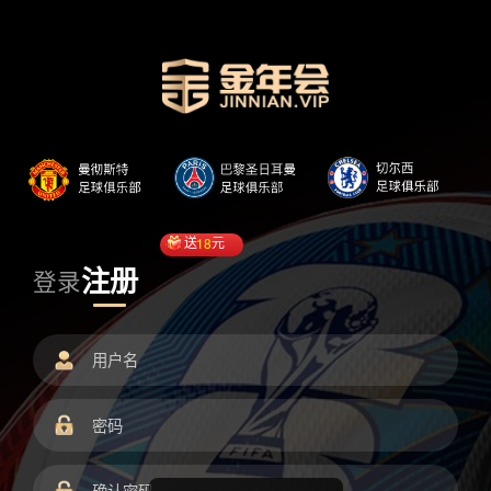
送
18
元
注册
登录