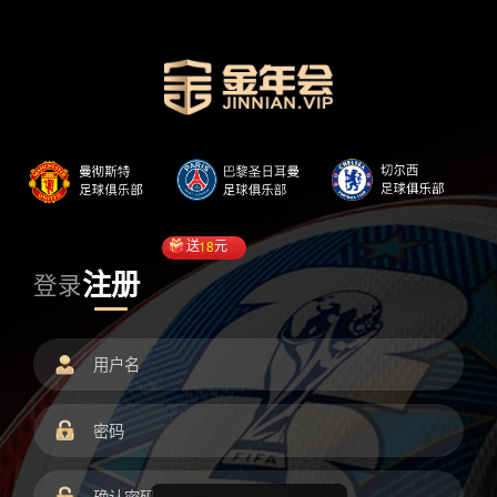
送
18
元
注册
登录